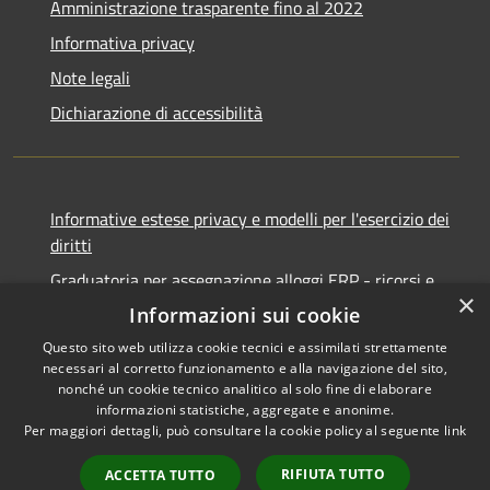
Amministrazione trasparente fino al 2022
Informativa privacy
Note legali
Dichiarazione di accessibilità
Informative estese privacy e modelli per l'esercizio dei
diritti
Graduatoria per assegnazione alloggi ERP - ricorsi e
×
notifiche
Informazioni sui cookie
Questo sito web utilizza cookie tecnici e assimilati strettamente
necessari al corretto funzionamento e alla navigazione del sito,
nonché un cookie tecnico analitico al solo fine di elaborare
informazioni statistiche, aggregate e anonime.
RSS
Copyright © 2026 • Comune di
Per maggiori dettagli, può consultare la cookie policy al seguente
link
Accessibilità
Ancona • Powered by
Privacy
Municipium
Accesso
•
RIFIUTA TUTTO
ACCETTA TUTTO