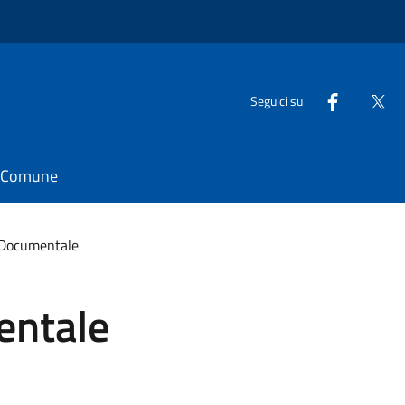
Seguici su
il Comune
 Documentale
entale