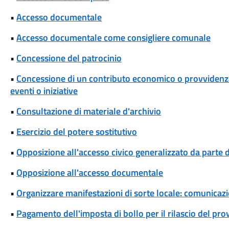
•
Accesso documentale
•
Accesso documentale come consigliere comunale
•
Concessione del patrocinio
•
Concessione di un contributo economico o provvidenza 
eventi o iniziative
•
Consultazione di materiale d'archivio
•
Esercizio del potere sostitutivo
•
Opposizione all'accesso civico generalizzato da parte d
•
Opposizione all'accesso documentale
•
Organizzare manifestazioni di sorte locale: comunicaz
•
Pagamento dell'imposta di bollo per il rilascio del pr