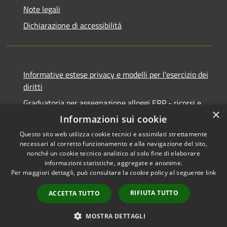
Note legali
Dichiarazione di accessibilità
Informative estese privacy e modelli per l'esercizio dei
diritti
Graduatoria per assegnazione alloggi ERP - ricorsi e
×
notifiche
Informazioni sui cookie
Questo sito web utilizza cookie tecnici e assimilati strettamente
necessari al corretto funzionamento e alla navigazione del sito,
nonché un cookie tecnico analitico al solo fine di elaborare
informazioni statistiche, aggregate e anonime.
RSS
Copyright © 2026 • Comune di
Per maggiori dettagli, può consultare la cookie policy al seguente
link
Accessibilità
Ancona • Powered by
Privacy
Municipium
Accesso
•
RIFIUTA TUTTO
ACCETTA TUTTO
Cookie
redazione
Mappa del sito
MOSTRA DETTAGLI