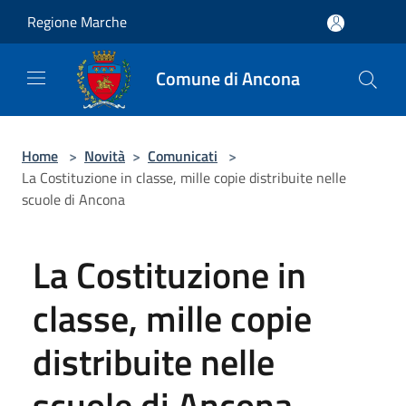
Salta al contenuto principale
Regione Marche
Comune di Ancona
Home
>
Novità
>
Comunicati
>
La Costituzione in classe, mille copie distribuite nelle
scuole di Ancona
La Costituzione in
classe, mille copie
distribuite nelle
scuole di Ancona