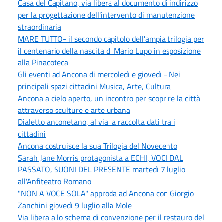
Casa del Capitano, via libera al documento di indirizzo
per la progettazione dell'intervento di manutenzione
straordinaria
MARE TUTTO- il secondo capitolo dell'ampia trilogia per
il centenario della nascita di Mario Lupo in esposizione
alla Pinacoteca
Gli eventi ad Ancona di mercoledì e giovedì - Nei
principali spazi cittadini Musica, Arte, Cultura
Ancona a cielo aperto, un incontro per scoprire la città
attraverso sculture e arte urbana
Dialetto anconetano, al via la raccolta dati tra i
cittadini
Ancona costruisce la sua Trilogia del Novecento
Sarah Jane Morris protagonista a ECHI, VOCI DAL
PASSATO, SUONI DEL PRESENTE martedì 7 luglio
all'Anfiteatro Romano
"NON A VOCE SOLA" approda ad Ancona con Giorgio
Zanchini giovedì 9 luglio alla Mole
Via libera allo schema di convenzione per il restauro del