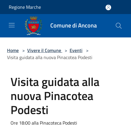
Salta al contenuto principale
Regione Marche
Comune di Ancona
Home
>
Vivere il Comune
>
Eventi
>
Visita guidata alla nuova Pinacotea Podesti
Visita guidata alla
nuova Pinacotea
Podesti
Ore 18:00 alla Pinacoteca Podesti