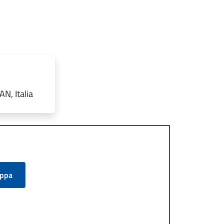
N, Italia
appa