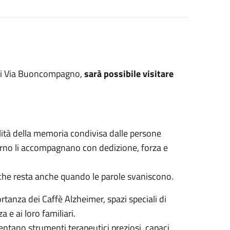
 di Via Buoncompagno,
sarà possibile visitare
ilità della memoria condivisa dalle persone
 giorno li accompagnano con dedizione, forza e
ò che resta anche quando le parole svaniscono.
rtanza dei Caffè Alzheimer, spazi speciali di
e ai loro familiari.
iventano strumenti terapeutici preziosi, capaci