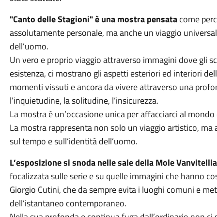
"Canto delle Stagioni" è una mostra pensata
come perco
assolutamente personale, ma anche un viaggio universale 
dell’uomo.
Un vero e proprio viaggio attraverso immagini dove gli scat
esistenza, ci mostrano gli aspetti esteriori ed interiori de
momenti vissuti e ancora da vivere attraverso una profond
l’inquietudine, la solitudine, l’insicurezza.
La mostra è un’occasione unica per affacciarci al mondo 
La mostra rappresenta non solo un viaggio artistico, ma 
sul tempo e sull’identità dell’uomo.
L’esposizione si snoda nelle sale della Mole Vanvitelli
focalizzata sulle serie e su quelle immagini che hanno costru
Giorgio Cutini, che da sempre evita i luoghi comuni e mett
dell’istantaneo contemporaneo.
Nella sua profonda e continua fuga dall’ordinario non ci so