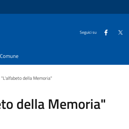
Seguici su
il Comune
i "L'alfabeto della Memoria"
beto della Memoria"