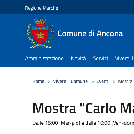
Salta al contenuto principale
Regione Marche
Comune di Ancona
Amministrazione
Novità
Servizi
Vivere 
Home
>
Vivere il Comune
>
Eventi
>
Mostra "
Mostra "Carlo Mar
Dalle 15:00 (Mar-gio) e dalle 10:00 (Ven-dom