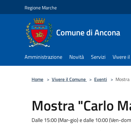
Salta al contenuto principale
Regione Marche
Comune di Ancona
Amministrazione
Novità
Servizi
Vivere 
Home
>
Vivere il Comune
>
Eventi
>
Mostra "
Mostra "Carlo Mar
Dalle 15:00 (Mar-gio) e dalle 10:00 (Ven-dom