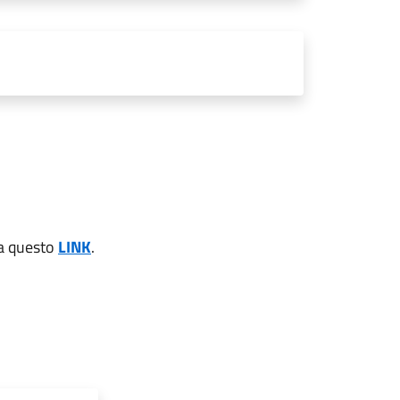
e a questo
LINK
.