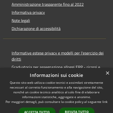
Amministrazione trasparente fino al 2022
Informativa privacy
Note legali
Dichiarazione di accessibilità
Informative estese privacy e modelli per l'esercizio dei
diritti
Graduatoria per assegnazione alloggi ERP - ricorsi e
×
notifiche
Informazioni sui cookie
Questo sito web utilizza cookie tecnici e assimilati strettamente
necessari al corretto funzionamento e alla navigazione del sito,
nonché un cookie tecnico analitico al solo fine di elaborare
informazioni statistiche, aggregate e anonime.
RSS
Copyright © 2026 • Comune di
Per maggiori dettagli, può consultare la cookie policy al seguente
link
Accessibilità
Ancona • Powered by
Privacy
Municipium
Accesso
•
RIFIUTA TUTTO
ACCETTA TUTTO