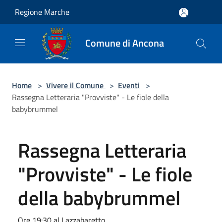
Salta al contenuto principale
Regione Marche
Comune di Ancona
Home
>
Vivere il Comune
>
Eventi
>
Rassegna Letteraria "Provviste" - Le fiole della
babybrummel
Rassegna Letteraria
"Provviste" - Le fiole
della babybrummel
Ore 19:30 al Lazzabaretto