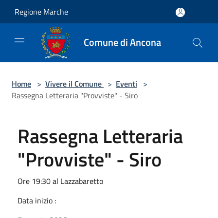
Salta al contenuto principale
Regione Marche
Comune di Ancona
Home
>
Vivere il Comune
>
Eventi
>
Rassegna Letteraria "Provviste" - Siro
Rassegna Letteraria
"Provviste" - Siro
Ore 19:30 al Lazzabaretto
Data inizio :