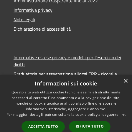
Amministrazione trasparente fino al 2022
Informativa privacy
Note legali
Dichiarazione di accessibilità
Informative estese privacy e modelli per l'esercizio dei
diritti
Graduatoria per assegnazione alloggi ERP - ricorsi e
×
notifiche
Informazioni sui cookie
Questo sito web utilizza cookie tecnici e assimilati strettamente
necessari al corretto funzionamento e alla navigazione del sito,
nonché un cookie tecnico analitico al solo fine di elaborare
informazioni statistiche, aggregate e anonime.
RSS
Copyright © 2026 • Comune di
Per maggiori dettagli, può consultare la cookie policy al seguente
link
Accessibilità
Ancona • Powered by
Privacy
Municipium
Accesso
•
RIFIUTA TUTTO
ACCETTA TUTTO