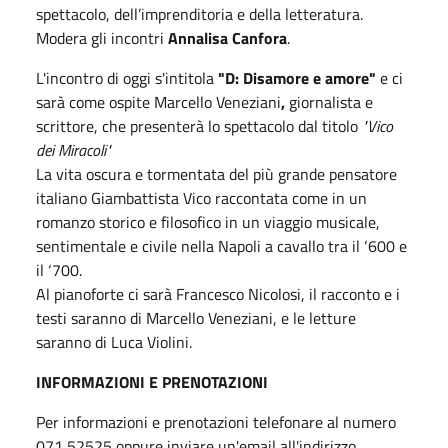
spettacolo, dell’imprenditoria e della letteratura.
Modera gli incontri
Annalisa Canfora
.
L'incontro di oggi s'intitola
"D: Disamore e amore"
e ci
sarà come ospite Marcello Veneziani
,
giornalista e
scrittore, che presenterà lo spettacolo dal titolo
"Vico
dei Miracoli"
La vita oscura e tormentata del più grande pensatore
italiano Giambattista Vico raccontata come in un
romanzo storico e filosofico in un viaggio musicale,
sentimentale e civile nella Napoli a cavallo tra il ‘600 e
il ‘700.
Al pianoforte ci sarà Francesco Nicolosi, il racconto e i
testi saranno di Marcello Veneziani, e le letture
saranno di Luca Violini.
INFORMAZIONI E PRENOTAZIONI
Per informazioni e prenotazioni telefonare al numero
071 52525 oppure inviare un'email all'indirizzo