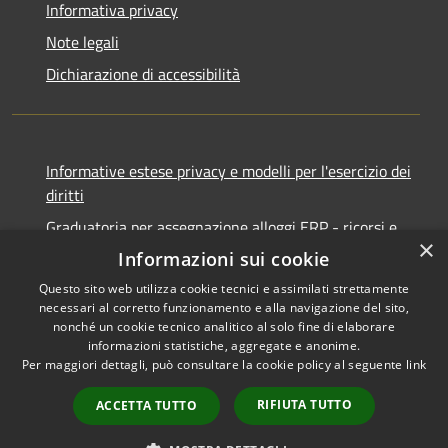
Informativa privacy
Note legali
Dichiarazione di accessibilità
Informative estese privacy e modelli per l'esercizio dei
diritti
Graduatoria per assegnazione alloggi ERP - ricorsi e
×
notifiche
Informazioni sui cookie
Questo sito web utilizza cookie tecnici e assimilati strettamente
necessari al corretto funzionamento e alla navigazione del sito,
nonché un cookie tecnico analitico al solo fine di elaborare
informazioni statistiche, aggregate e anonime.
RSS
Copyright © 2026 • Comune di
Per maggiori dettagli, può consultare la cookie policy al seguente
link
Accessibilità
Ancona • Powered by
Privacy
Municipium
Accesso
•
RIFIUTA TUTTO
ACCETTA TUTTO
Cookie
redazione