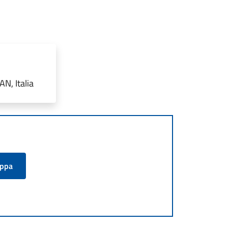
N, Italia
appa