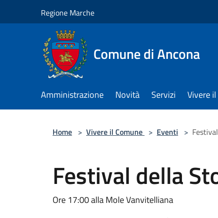
Salta al contenuto principale
Regione Marche
Comune di Ancona
Amministrazione
Novità
Servizi
Vivere 
Home
>
Vivere il Comune
>
Eventi
>
Festival
Festival della St
Ore 17:00 alla Mole Vanvitelliana