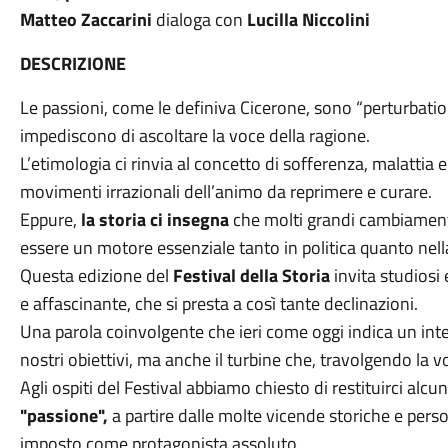
Matteo Zaccarini
dialoga con
Lucilla Niccolini
DESCRIZIONE
Le passioni, come le definiva Cicerone, sono “perturbation
impediscono di ascoltare la voce della ragione.
L’etimologia ci rinvia al concetto di sofferenza, malattia
movimenti irrazionali dell’animo da reprimere e curare.
Eppure,
la storia ci insegna
che molti grandi cambiamenti 
essere un motore essenziale tanto in politica quanto nella
Questa edizione del
Festival della Storia
invita studiosi
e affascinante, che si presta a così tante declinazioni.
Una parola coinvolgente che ieri come oggi indica un inte
nostri obiettivi, ma anche il turbine che, travolgendo la v
Agli ospiti del Festival abbiamo chiesto di restituirci alcun
"passione",
a partire dalle molte vicende storiche e pers
imposto come protagonista assoluto.