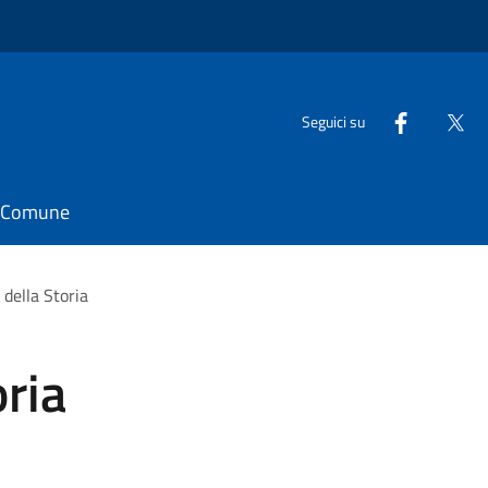
Seguici su
il Comune
 della Storia
oria