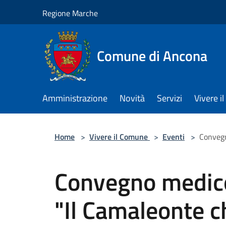
Salta al contenuto principale
Regione Marche
Comune di Ancona
Amministrazione
Novità
Servizi
Vivere 
Home
>
Vivere il Comune
>
Eventi
>
Convegn
Convegno medico
"Il Camaleonte c