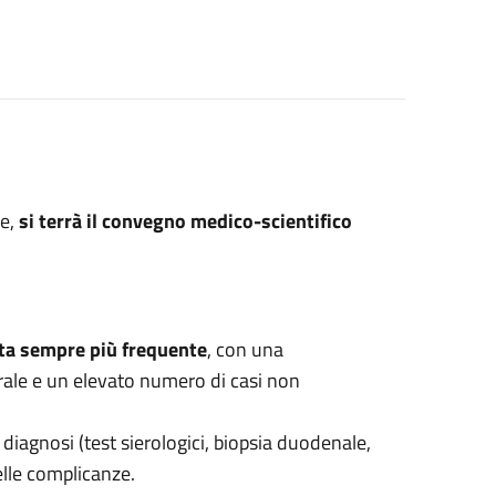
e,
si terrà il convegno medico-scientifico
ta sempre più frequente
, con una
rale e un elevato numero di casi non
iagnosi (test sierologici, biopsia duodenale,
delle complicanze.