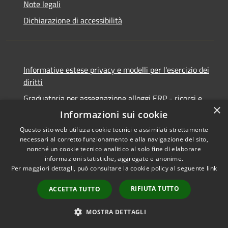
Note legali
Dichiarazione di accessibilità
Informative estese privacy e modelli per l'esercizio dei
diritti
Graduatoria per assegnazione alloggi ERP - ricorsi e
×
notifiche
Informazioni sui cookie
Questo sito web utilizza cookie tecnici e assimilati strettamente
necessari al corretto funzionamento e alla navigazione del sito,
nonché un cookie tecnico analitico al solo fine di elaborare
informazioni statistiche, aggregate e anonime.
RSS
Copyright © 2026 • Comune di
Per maggiori dettagli, può consultare la cookie policy al seguente
link
Accessibilità
Ancona • Powered by
Privacy
Municipium
Accesso
•
RIFIUTA TUTTO
ACCETTA TUTTO
Cookie
redazione
Mappa del sito
MOSTRA DETTAGLI