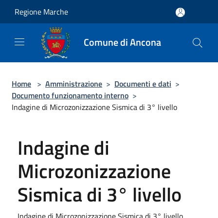
Salta al contenuto principale
Regione Marche
Comune di Ancona
Home
>
Amministrazione
>
Documenti e dati
>
Documento funzionamento interno
>
Indagine di Microzonizzazione Sismica di 3° livello
Indagine di
Microzonizzazione
Sismica di 3° livello
Indagine di Microzonizzazione Sismica di 3° livello