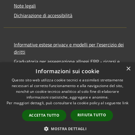
Note legali
Dichiarazione di accessibilità
Informative estese privacy e modelli per l'esercizio dei
diritti
Graduatoria per assegnazione alloggi ERP - ricorsi e
×
notifiche
Informazioni sui cookie
Questo sito web utilizza cookie tecnici e assimilati strettamente
necessari al corretto funzionamento e alla navigazione del sito,
nonché un cookie tecnico analitico al solo fine di elaborare
informazioni statistiche, aggregate e anonime.
RSS
Copyright © 2026 • Comune di
Per maggiori dettagli, può consultare la cookie policy al seguente
link
Accessibilità
Ancona • Powered by
Privacy
Municipium
Accesso
•
RIFIUTA TUTTO
ACCETTA TUTTO
Cookie
redazione
Mappa del sito
MOSTRA DETTAGLI