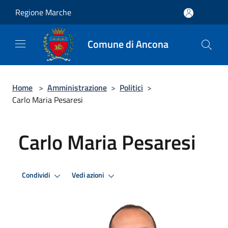
Salta al contenuto principale
Regione Marche
Comune di Ancona
Home
>
Amministrazione
>
Politici
>
Carlo Maria Pesaresi
Carlo Maria Pesaresi
Condividi
Vedi azioni