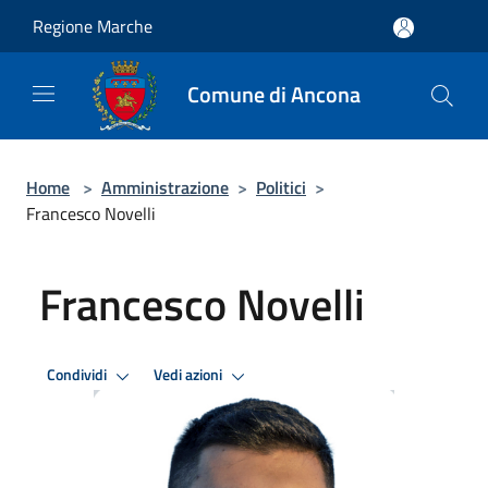
Salta al contenuto principale
Regione Marche
Comune di Ancona
Home
>
Amministrazione
>
Politici
>
Francesco Novelli
Francesco Novelli
Condividi
Vedi azioni