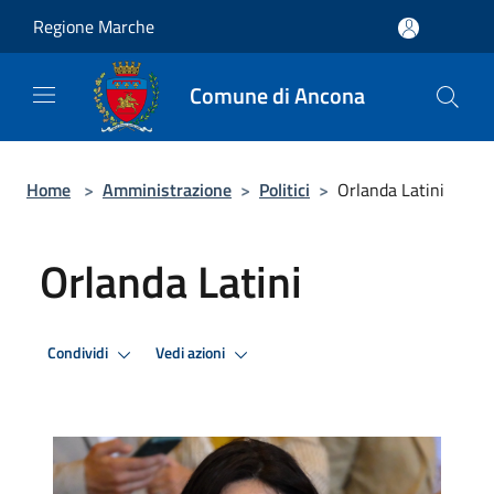
Salta al contenuto principale
Regione Marche
Comune di Ancona
Home
>
Amministrazione
>
Politici
>
Orlanda Latini
Orlanda Latini
Condividi
Vedi azioni