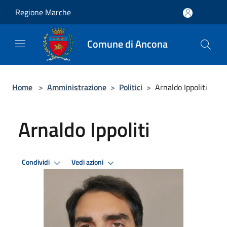
Salta al contenuto principale
Regione Marche
Comune di Ancona
Home
>
Amministrazione
>
Politici
>
Arnaldo Ippoliti
Arnaldo Ippoliti
Condividi
Vedi azioni