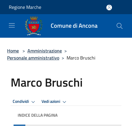
Salta al contenuto principale
Regione Marche
Comune di Ancona
Home
>
Amministrazione
>
Personale amministrativo
>
Marco Bruschi
Marco Bruschi
Condividi
Vedi azioni
INDICE DELLA PAGINA