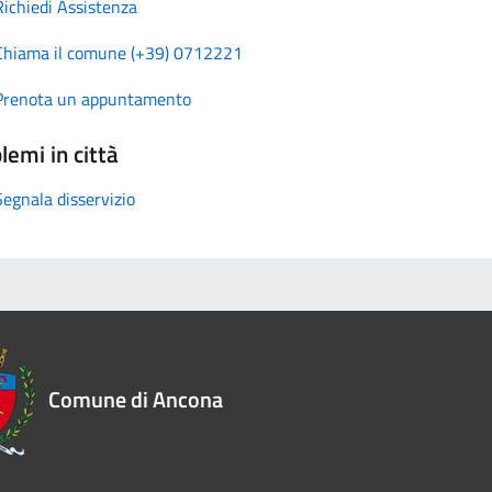
Richiedi Assistenza
Chiama il comune (+39) 0712221
Prenota un appuntamento
lemi in città
Segnala disservizio
Comune di Ancona