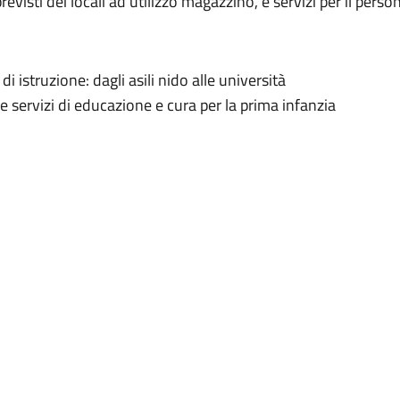
evisti dei locali ad utilizzo magazzino, e servizi per il persona
 istruzione: dagli asili nido alle università
a e servizi di educazione e cura per la prima infanzia