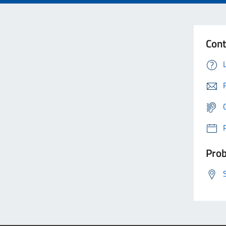
Cont
Prob