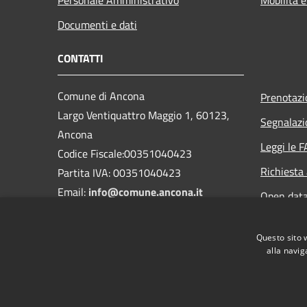
Documenti e dati
CONTATTI
Comune di Ancona
Prenotaz
Largo Ventiquattro Maggio 1, 60123,
Segnalazi
Ancona
Leggi le 
Codice Fiscale:00351040423
Richiesta
Partita IVA: 00351040423
Email:
info@comune.ancona.it
Open dat
PEC:
comune.ancona@emarche.it
Numero Verde: 800653413
Questo sito 
Centralino Unico:
(+39) 0712221
alla navig