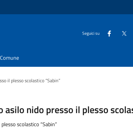
Seguici su
il Comune
so il plesso scolastico “Sabin”
 asilo nido presso il plesso scola
 plesso scolastico “Sabin”