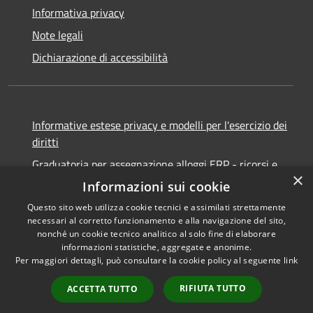
Informativa privacy
Note legali
Dichiarazione di accessibilità
Informative estese privacy e modelli per l'esercizio dei
diritti
Graduatoria per assegnazione alloggi ERP - ricorsi e
×
notifiche
Informazioni sui cookie
Questo sito web utilizza cookie tecnici e assimilati strettamente
necessari al corretto funzionamento e alla navigazione del sito,
nonché un cookie tecnico analitico al solo fine di elaborare
informazioni statistiche, aggregate e anonime.
RSS
Copyright © 2026 • Comune di
Per maggiori dettagli, può consultare la cookie policy al seguente
link
Accessibilità
Ancona • Powered by
Privacy
Municipium
Accesso
•
RIFIUTA TUTTO
ACCETTA TUTTO
Cookie
redazione