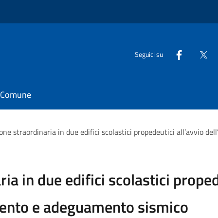
Seguici su
il Comune
e straordinaria in due edifici scolastici propedeutici all’avvio d
a in due edifici scolastici proped
amento e adeguamento sismico