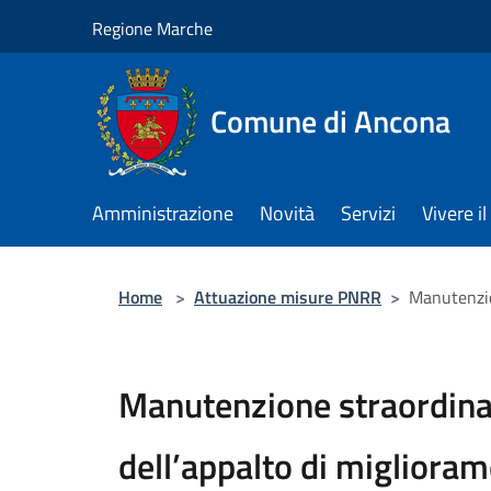
Salta al contenuto principale
Regione Marche
Comune di Ancona
Amministrazione
Novità
Servizi
Vivere 
Home
>
Attuazione misure PNRR
>
Manutenzion
Manutenzione straordinari
dell’appalto di miglior