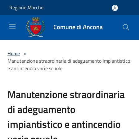
Salta al contenuto principale
Regione Marche
Comune di Ancona
Home
>
Manutenzione straordinaria di adeguamento impiantistico
e antincendio varie scuole
Manutenzione straordinaria
di adeguamento
impiantistico e antincendio
varie scuole