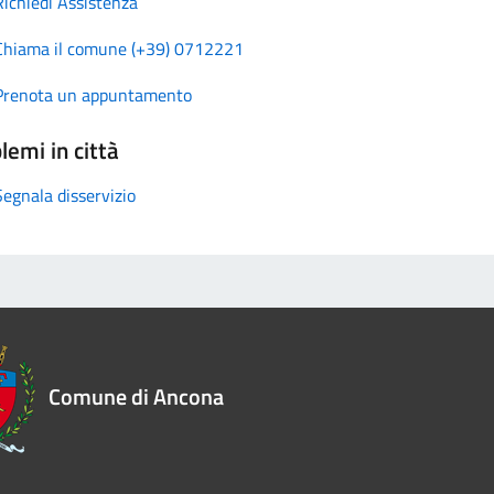
Richiedi Assistenza
Chiama il comune (+39) 0712221
Prenota un appuntamento
lemi in città
Segnala disservizio
Comune di Ancona