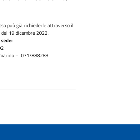
so può già richiederle attraverso il
ta del 19 dicembre 2022.
 sede:
92
ollemarino – 071/888283