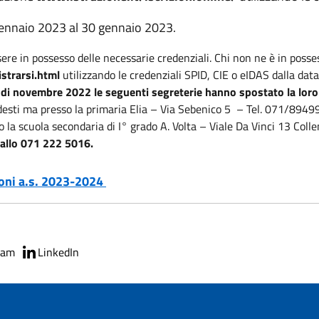
6 gennaio 2023 al 30 gennaio 2023.
sere in possesso delle necessarie credenziali. Chi non ne è in posses
istrarsi.html
utilizzando le credenziali SPID, CIE o eIDAS dalla da
ci di novembre 2022 le seguenti segreterie hanno spostato la loro
desti ma presso la primaria Elia – Via Sebenico 5 – Tel. 071/8949
o la scuola secondaria di I° grado A. Volta – Viale Da Vinci 13 C
 allo 071 222 5016.
zioni a.s. 2023-2024
ram
LinkedIn