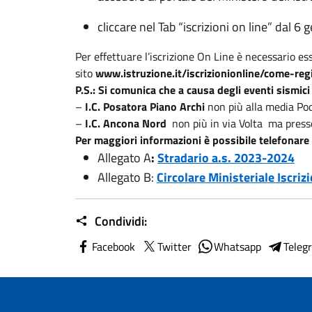
cliccare nel Tab “iscrizioni on line” dal 
Per effettuare l’iscrizione On Line è necessario es
sito
www.istruzione.it/iscrizionionline/come-reg
P.S.: Si comunica che a causa degli eventi sismi
–
I.C. Posatora Piano Archi
non più alla media Po
–
I.C. Ancona Nord
non più in via Volta ma press
Per maggiori informazioni è possibile telefonare
Allegato A
:
Stradario a.s. 2023-2024
Allegato B:
Circolare Ministeriale Iscri
Condividi:
Facebook
Twitter
Whatsapp
Teleg