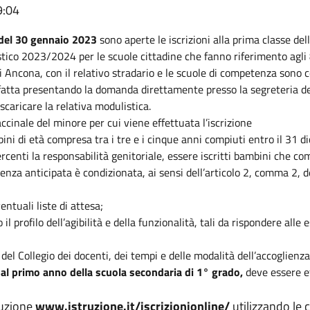
9:04
0 del 30 gennaio 2023
sono aperte le iscrizioni alla prima classe dell
stico 2023/2024 per le scuole cittadine che fanno riferimento agli 
 di Ancona, con il relativo stradario e le scuole di competenza sono c
fatta presentando la domanda direttamente presso la segreteria de
scaricare la relativa modulistica.
cinale del minore per cui viene effettuata l’iscrizione
ambini di età compresa tra i tre e i cinque anni compiuti entro il 31
ercenti la responsabilità genitoriale, essere iscritti bambini che co
nza anticipata è condizionata, ai sensi dell’articolo 2, comma 2, d
entuali liste di attesa;
o il profilo dell’agibilità e della funzionalità, tali da rispondere all
del Collegio dei docenti, dei tempi e delle modalità dell’accoglienza
e al primo anno della scuola secondaria di 1° grado,
deve essere e
ruzione
www.istruzione.it/iscrizionionline/
utilizzando le 