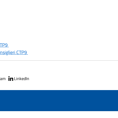
 CTP9
onsiglieri CTP9
ram
LinkedIn