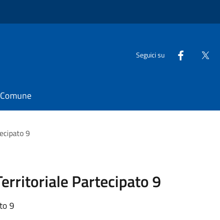
Seguici su
il Comune
tecipato 9
erritoriale Partecipato 9
to 9