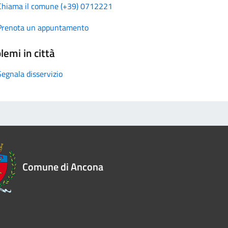
Chiama il comune (+39) 0712221
Prenota un appuntamento
lemi in città
Segnala disservizio
Comune di Ancona