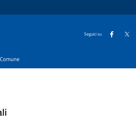
Seguici su
il Comune
li