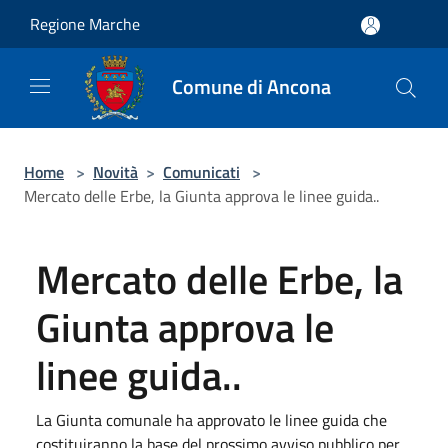
Salta al contenuto principale
Regione Marche
Comune di Ancona
Home
>
Novità
>
Comunicati
>
Mercato delle Erbe, la Giunta approva le linee guida..
Mercato delle Erbe, la
Giunta approva le
linee guida..
La Giunta comunale ha approvato le linee guida che
costituiranno la base del prossimo avviso pubblico per