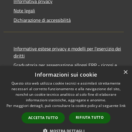
Informativa privacy
Note legali
Dichiarazione di accessibilità
Informative estese privacy e modelli per l'esercizio dei
diritti
Graduatoria per assegnazione alloggi ERP - ricorsi e
×
notifiche
Informazioni sui cookie
Questo sito web utilizza cookie tecnici e assimilati strettamente
necessari al corretto funzionamento e alla navigazione del sito,
nonché un cookie tecnico analitico al solo fine di elaborare
informazioni statistiche, aggregate e anonime.
RSS
Copyright © 2026 • Comune di
Per maggiori dettagli, può consultare la cookie policy al seguente
link
Accessibilità
Ancona • Powered by
Privacy
Municipium
Accesso
•
RIFIUTA TUTTO
ACCETTA TUTTO
Cookie
redazione
Mappa del sito
MOSTRA DETTAGLI