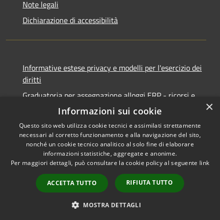
Note legali
Dichiarazione di accessibilità
Informative estese privacy e modelli per l'esercizio dei
diritti
Graduatoria per assegnazione alloggi ERP - ricorsi e
×
notifiche
Informazioni sui cookie
Questo sito web utilizza cookie tecnici e assimilati strettamente
necessari al corretto funzionamento e alla navigazione del sito,
nonché un cookie tecnico analitico al solo fine di elaborare
informazioni statistiche, aggregate e anonime.
RSS
Copyright © 2026 • Comune di
Per maggiori dettagli, può consultare la cookie policy al seguente
link
Accessibilità
Ancona • Powered by
Privacy
Municipium
Accesso
•
RIFIUTA TUTTO
ACCETTA TUTTO
Cookie
redazione
Mappa del sito
MOSTRA DETTAGLI