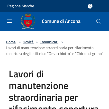
Salta al contenuto principale
Regione Marche
Comune di Ancona
Home
>
Novità
>
Comunicati
>
Lavori di manutenzione straordinaria per rifacimento
copertura degli asili nido "Orsacchiotto" e "Chicco di grano"
Lavori di
manutenzione
straordinaria per
rifacimento copertura