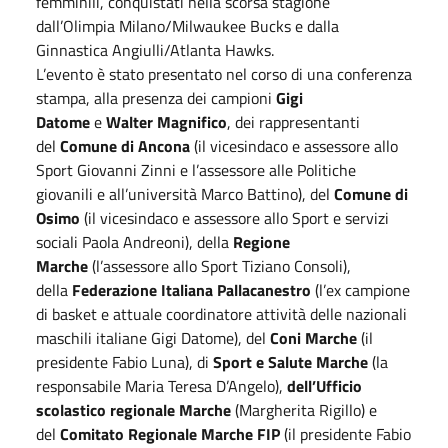
femminili, conquistati nella scorsa stagione
dall’Olimpia Milano/Milwaukee Bucks e dalla
Ginnastica Angiulli/Atlanta Hawks.
L’evento è stato presentato nel corso di una conferenza
stampa, alla presenza dei campioni
Gigi
Datome
e
Walter Magnifico
, dei rappresentanti
del
Comune di Ancona
(il vicesindaco e assessore allo
Sport Giovanni Zinni e l’assessore alle Politiche
giovanili e all’università Marco Battino), del
Comune di
Osimo
(il vicesindaco e assessore allo Sport e servizi
sociali Paola Andreoni), della
Regione
Marche
(l’assessore allo Sport Tiziano Consoli),
della
Federazione Italiana Pallacanestro
(l’ex campione
di basket e attuale coordinatore attività delle nazionali
maschili italiane
Gigi Datome), del
Coni Marche
(il
presidente Fabio Luna), di
Sport e Salute Marche
(la
responsabile Maria Teresa D’Angelo),
dell’Ufficio
scolastico regionale Marche
(Margherita Rigillo) e
del
Comitato Regionale Marche FIP
(il presidente Fabio