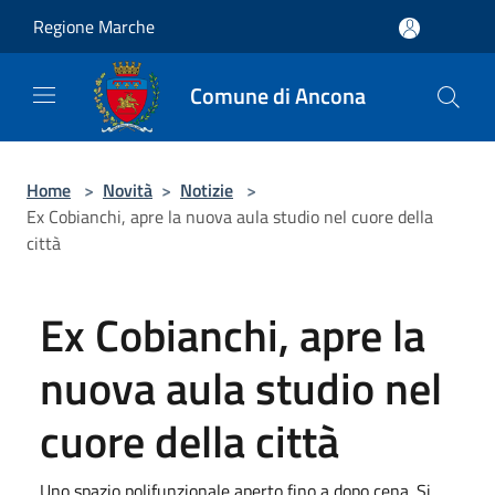
Salta al contenuto principale
Regione Marche
Comune di Ancona
Home
>
Novità
>
Notizie
>
Ex Cobianchi, apre la nuova aula studio nel cuore della
città
Ex Cobianchi, apre la
nuova aula studio nel
cuore della città
Uno spazio polifunzionale aperto fino a dopo cena. Si