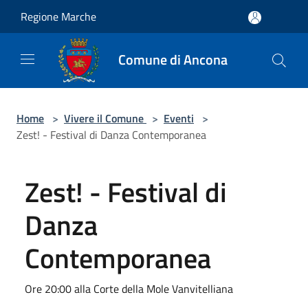
Salta al contenuto principale
Regione Marche
Comune di Ancona
Home
>
Vivere il Comune
>
Eventi
>
Zest! - Festival di Danza Contemporanea
Zest! - Festival di
Danza
Contemporanea
Ore 20:00 alla Corte della Mole Vanvitelliana