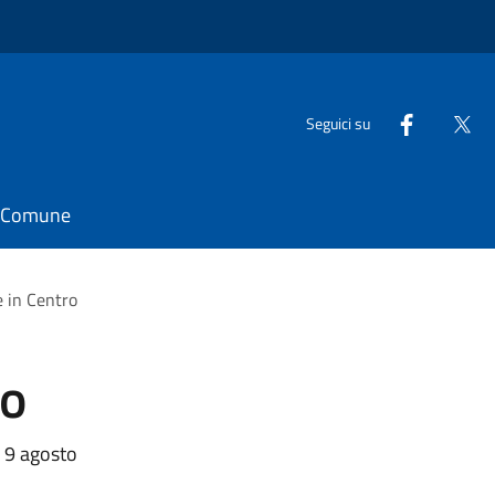
Seguici su
il Comune
e in Centro
ro
l 9 agosto