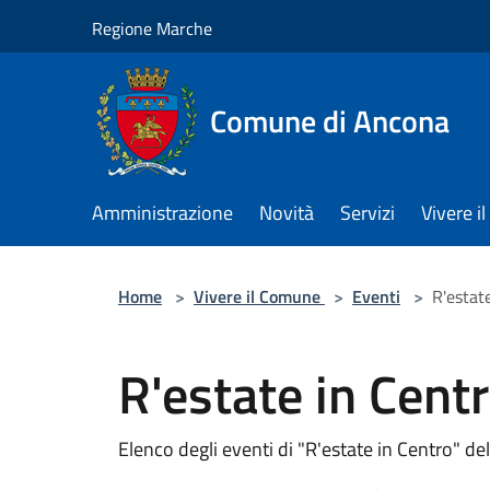
Salta al contenuto principale
Regione Marche
Comune di Ancona
Amministrazione
Novità
Servizi
Vivere 
Home
>
Vivere il Comune
>
Eventi
>
R'estat
R'estate in Cent
Elenco degli eventi di "R'estate in Centro" de