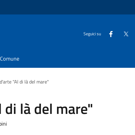
Seguici su
il Comune
'arte "Al di là del mare"
 di là del mare"
pini