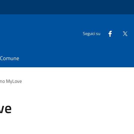
Seguici su
il Comune
ino MyLove
ve