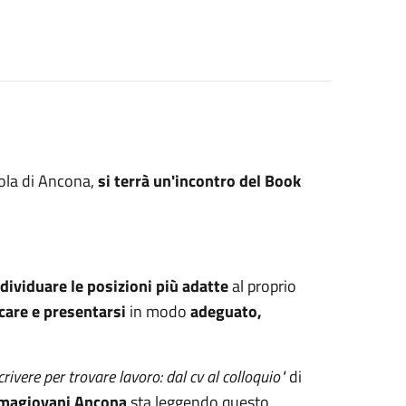
gola di Ancona,
si terrà un'incontro del Book
dividuare le posizioni più adatte
al proprio
are e presentarsi
in modo
adeguato,
ivere per trovare lavoro: dal cv al colloquio"
di
rmagiovani Ancona
sta leggendo questo