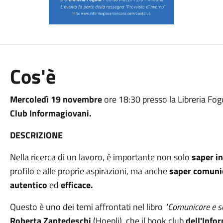
Cos'è
Mercoledì 19 novembre
ore 18:30 presso la Libreria Fo
Club Informagiovani.
DESCRIZIONE
Nella ricerca di un lavoro, è importante non solo
saper in
profilo e alle proprie aspirazioni, ma anche
saper comunic
autentico
ed
efficace.
Questo è uno dei temi affrontati nel libro
"Comunicare e scr
Roberta Zantedeschi
(Hoepli), che il book club
dell'Info