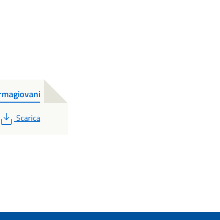
ormagiovani
PDF
Scarica