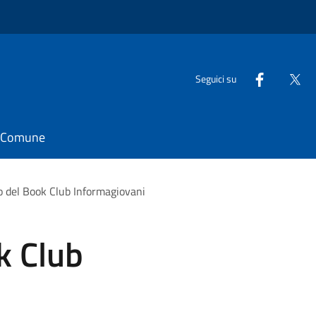
Seguici su
il Comune
o del Book Club Informagiovani
k Club