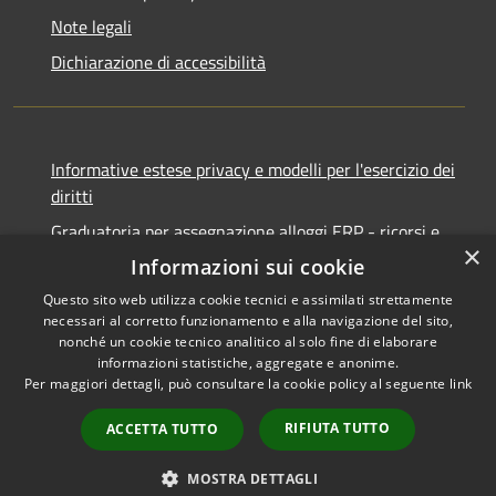
Note legali
Dichiarazione di accessibilità
Informative estese privacy e modelli per l'esercizio dei
diritti
Graduatoria per assegnazione alloggi ERP - ricorsi e
×
notifiche
Informazioni sui cookie
Questo sito web utilizza cookie tecnici e assimilati strettamente
necessari al corretto funzionamento e alla navigazione del sito,
nonché un cookie tecnico analitico al solo fine di elaborare
informazioni statistiche, aggregate e anonime.
RSS
Copyright © 2026 • Comune di
Per maggiori dettagli, può consultare la cookie policy al seguente
link
Accessibilità
Ancona • Powered by
Privacy
Municipium
Accesso
•
RIFIUTA TUTTO
ACCETTA TUTTO
Cookie
redazione
Mappa del sito
MOSTRA DETTAGLI