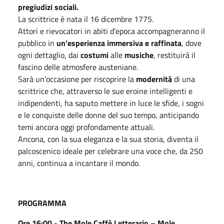
pregiudizi sociali.
La scrittrice è nata il 16 dicembre 1775.
Attori e rievocatori in abiti d’epoca accompagneranno il
pubblico in
un’esperienza immersiva e raffinata
, dove
ogni dettaglio, dai
costumi
alle
musiche
, restituirà il
fascino delle atmosfere austeniane.
Sarà un’occasione per riscoprire la
modernità
di una
scrittrice che, attraverso le sue eroine intelligenti e
indipendenti, ha saputo mettere in luce le sfide, i sogni
e le conquiste delle donne del suo tempo, anticipando
temi ancora oggi profondamente attuali.
Ancona, con la sua eleganza e la sua storia, diventa il
palcoscenico ideale per celebrare una voce che, da 250
anni, continua a incantare il mondo.
PROGRAMMA
Ore 16:00 - The Mole Caffè Letterario – Mole