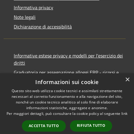
Informativa privacy
Note legali
Dichiarazione di accessibilità
Informative estese privacy e modelli per l'esercizio dei
diritti
Graduatoria per assegnazione alloggi ERP - ricorsi e
×
notifiche
Informazioni sui cookie
Questo sito web utilizza cookie tecnici e assimilati strettamente
necessari al corretto funzionamento e alla navigazione del sito,
nonché un cookie tecnico analitico al solo fine di elaborare
informazioni statistiche, aggregate e anonime.
RSS
Copyright © 2026 • Comune di
Per maggiori dettagli, può consultare la cookie policy al seguente
link
Accessibilità
Ancona • Powered by
Privacy
Municipium
Accesso
•
RIFIUTA TUTTO
ACCETTA TUTTO
Cookie
redazione