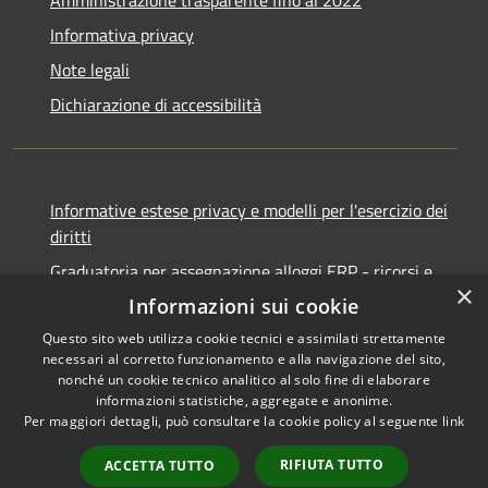
Informativa privacy
Note legali
Dichiarazione di accessibilità
Informative estese privacy e modelli per l'esercizio dei
diritti
Graduatoria per assegnazione alloggi ERP - ricorsi e
×
notifiche
Informazioni sui cookie
Questo sito web utilizza cookie tecnici e assimilati strettamente
necessari al corretto funzionamento e alla navigazione del sito,
nonché un cookie tecnico analitico al solo fine di elaborare
informazioni statistiche, aggregate e anonime.
RSS
Copyright © 2026 • Comune di
Per maggiori dettagli, può consultare la cookie policy al seguente
link
Accessibilità
Ancona • Powered by
Privacy
Municipium
Accesso
•
RIFIUTA TUTTO
ACCETTA TUTTO
Cookie
redazione