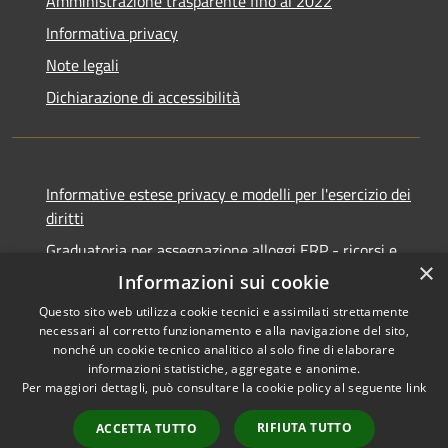
Amministrazione trasparente fino al 2022
Informativa privacy
Note legali
Dichiarazione di accessibilità
Informative estese privacy e modelli per l'esercizio dei
diritti
Graduatoria per assegnazione alloggi ERP - ricorsi e
×
notifiche
Informazioni sui cookie
Questo sito web utilizza cookie tecnici e assimilati strettamente
necessari al corretto funzionamento e alla navigazione del sito,
nonché un cookie tecnico analitico al solo fine di elaborare
informazioni statistiche, aggregate e anonime.
RSS
Copyright © 2026 • Comune di
Per maggiori dettagli, può consultare la cookie policy al seguente
link
Accessibilità
Ancona • Powered by
Privacy
Municipium
Accesso
•
RIFIUTA TUTTO
ACCETTA TUTTO
Cookie